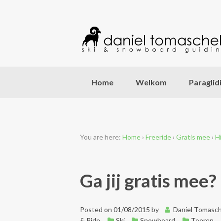
Home
Welkom
Paraglid
You are here:
Home
›
Freeride
›
Gratis mee
›
H
Ga jij gratis mee?
Posted on
01/08/2015
by
Daniel Tomasc
& Ride
,
Ski
,
Snowboard
,
Toeren