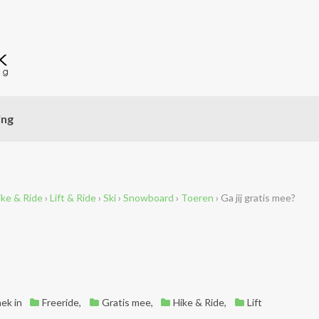
ing
ike & Ride
›
Lift & Ride
›
Ski
›
Snowboard
›
Toeren
›
Ga jij gratis mee?
hek
in
Freeride
,
Gratis mee
,
Hike & Ride
,
Lift