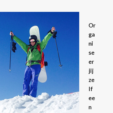
Or
ga
ni
se
er
jij
ze
lf
ee
n