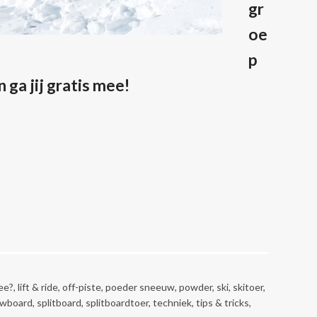
gr
oe
p
ga jij gratis mee!
ee?
,
lift & ride
,
off-piste
,
poeder sneeuw
,
powder
,
ski
,
skitoer
,
wboard
,
splitboard
,
splitboardtoer
,
techniek
,
tips & tricks
,