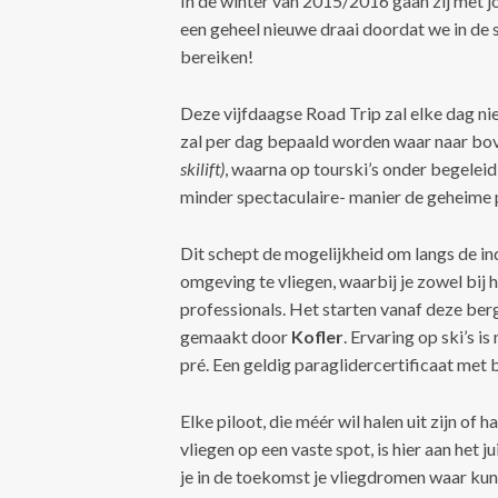
In de winter van 2015/2016 gaan zij met j
een geheel nieuwe draai doordat we in de
bereiken!
Deze vijfdaagse Road Trip zal elke dag ni
zal per dag bepaald worden waar naar b
skilift)
, waarna op tourski’s onder begelei
minder spectaculaire- manier de geheime 
Dit schept de mogelijkheid om langs de 
omgeving te vliegen, waarbij je zowel bij 
professionals. Het starten vanaf deze berg
gemaakt door
Kofler
. Ervaring op ski’s i
pré. Een geldig paraglidercertificaat met 
Elke piloot, die méér wil halen uit zijn of 
vliegen op een vaste spot, is hier aan het
je in de toekomst je vliegdromen waar kun