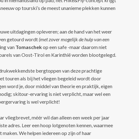
ou in niemandsland op pad; het Hike&Fly-concept krijgt
 sneeuw op tourski’s de meest unanieme plekken kunnen
euwe uitdagingen opleveren; aan de hand van het weer
oven getourd wordt
(met zover mogelijk de hulp van een
ding van
Tomaschek
op een safe -maar daarom niet
parels van Oost-Tirol en Karinthië worden blootgelegd.
indrukwekkendste bergtoppen van deze prachtige
het touren als bij het vliegen begeleid wordt door
en word je, door middel van theorie en praktijk, eigen
s nodig; skitour-ervaring is niet verplicht, maar wel een
bergervaring is wel verplicht!
haar vliegbrevet, méér wil dan alleen een week per jaar
 juiste adres. Leer een hoop lotgenoten kennen, waarmee
t maken. We helpen iedereen op zijn of haar