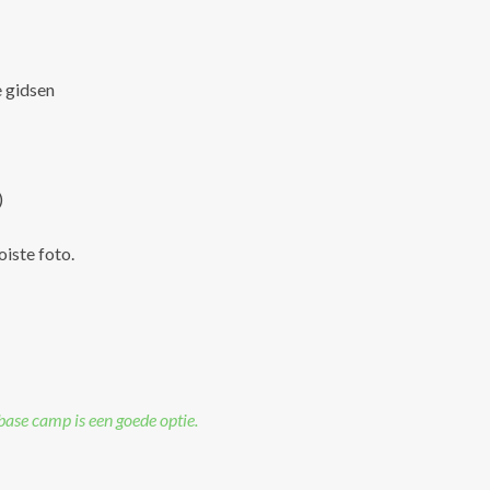
e gidsen
)
oiste foto.
ase camp is een goede optie.