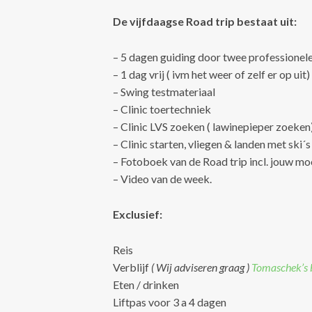
De vijfdaagse Road trip bestaat uit:
– 5 dagen guiding door twee professionel
– 1 dag vrij ( ivm het weer of zelf er op uit)
– Swing testmateriaal
– Clinic toertechniek
– Clinic LVS zoeken ( lawinepieper zoeken
– Clinic starten, vliegen & landen met ski´s
– Fotoboek van de Road trip incl. jouw mo
– Video van de week.
Exclusief:
Reis
Verblijf
( Wij adviseren graag )
Tomaschek’s b
Eten / drinken
Liftpas voor 3 a 4 dagen